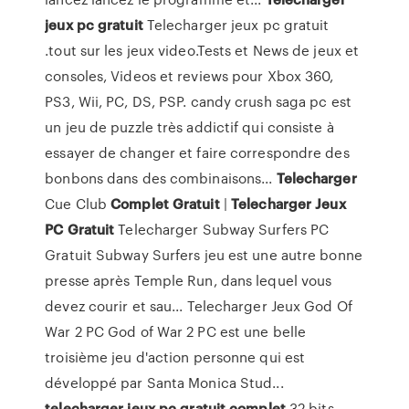
jeux
pc
gratuit
Telecharger jeux pc gratuit
.tout sur les jeux video.Tests et News de jeux et
consoles, Videos et reviews pour Xbox 360,
PS3, Wii, PC, DS, PSP. candy crush saga pc est
un jeu de puzzle très addictif qui consiste à
essayer de changer et faire correspondre des
bonbons dans des combinaisons...
Telecharger
Cue Club
Complet
Gratuit
|
Telecharger
Jeux
PC
Gratuit
Telecharger Subway Surfers PC
Gratuit Subway Surfers jeu est une autre bonne
presse après Temple Run, dans lequel vous
devez courir et sau... Telecharger Jeux God Of
War 2 PC God of War 2 PC est une belle
troisième jeu d'action personne qui est
développé par Santa Monica Stud...
telecharger
jeux
pc
gratuit
complet
32 bits -