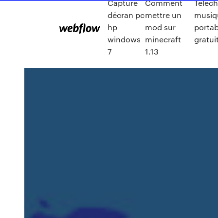
Capture
Comment
Téléch
décran pc
mettre un
musiq
hp
mod sur
portab
windows
minecraft
gratu
7
1.13