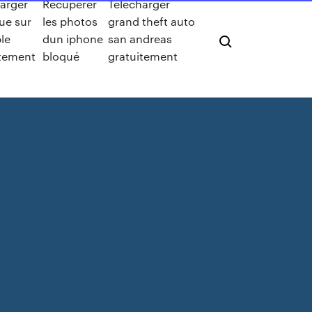
arger
Recuperer
Télécharger
ue sur
les photos
grand theft auto
le
dun iphone
san andreas
itement
bloqué
gratuitement