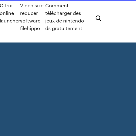
Citrix
Video size
Comment
online
reducer
télécharger des
launcher
software
jeux de nintendo
filehippo
ds gratuitement