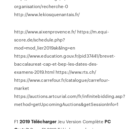
organisation/recherche-0
http://www.lekiosquenantais.fr/
http://www.aixenprovence.fr/ https://m.equi-
score.de/schedule.php?
mod=mod_lier2019ak&lng=en
https://www.education.gouv.fr/pid37441/brevet-
baccalaureat-cap-et-bep-les-dates-des-
examens-2019.html https://www.rts.ch/
https://www.carrefour.fr/catalogue/carrefour-
market
https://auctions.artcurial.com/fr/infinitebidding.asp?
method=getUpcomingAuctions&getSessionInfo=1
F1
2019
Télécharger
Jeu Version Complète
PC