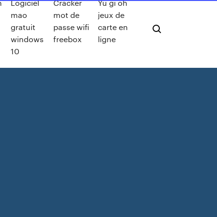
n
Logiciel
Cracker
Yu gi oh
l
mao
mot de
jeux de
gratuit
passe wifi
carte en
windows
freebox
ligne
10