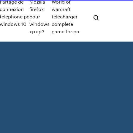
Partage de
Mozilla
World of
connexion
firefox
warcraft
telephone pc
pour
télécharger
windows 10
windows
complete
xp sp3
game for pc