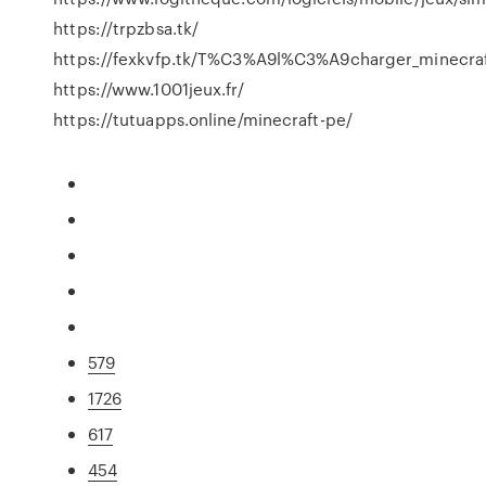
https://trpzbsa.tk/
https://fexkvfp.tk/T%C3%A9l%C3%A9charger_minecraft
https://www.1001jeux.fr/
https://tutuapps.online/minecraft-pe/
579
1726
617
454