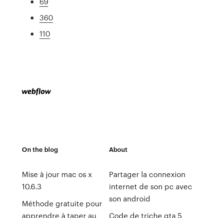
69
360
110
On the blog
About
Mise à jour mac os x
Partager la connexion
10.6.3
internet de son pc avec
son android
Méthode gratuite pour
apprendre à taper au
Code de triche gta 5