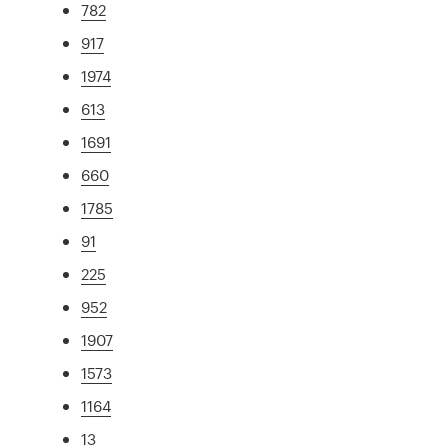
782
917
1974
613
1691
660
1785
91
225
952
1907
1573
1164
13