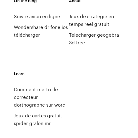
On the blog
About
Suivre avion en ligne
Jeux de strategie en
temps reel gratuit
Wondershare dr fone ios
télécharger
Télécharger geogebra
3d free
Learn
Comment mettre le
correcteur
dorthographe sur word
Jeux de cartes gratuit
spider gralon mr