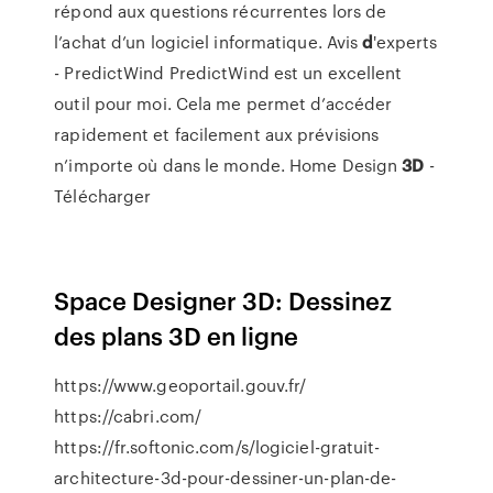
répond aux questions récurrentes lors de
l’achat d’un logiciel informatique.
Avis
d
'experts
- PredictWind
PredictWind est un excellent
outil pour moi. Cela me permet d’accéder
rapidement et facilement aux prévisions
n’importe où dans le monde.
Home Design
3D
-
Télécharger
Space Designer 3D: Dessinez
des plans 3D en ligne
https://www.geoportail.gouv.fr/
https://cabri.com/
https://fr.softonic.com/s/logiciel-gratuit-
architecture-3d-pour-dessiner-un-plan-de-