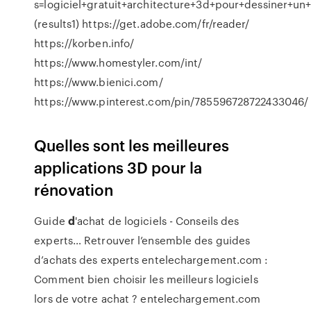
s=logiciel+gratuit+architecture+3d+pour+dessiner+u
(results1) https://get.adobe.com/fr/reader/
https://korben.info/
https://www.homestyler.com/int/
https://www.bienici.com/
https://www.pinterest.com/pin/785596728722433046/
Quelles sont les meilleures
applications 3D pour la
rénovation
Guide
d
'achat de logiciels - Conseils des
experts…
Retrouver l’ensemble des guides
d’achats des experts entelechargement.com :
Comment bien choisir les meilleurs logiciels
lors de votre achat ? entelechargement.com