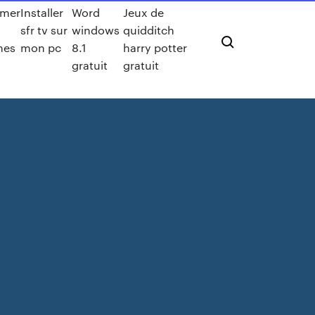
rmer
Installer
Word
Jeux de
sfr tv sur
windows
quidditch
nes
mon pc
8.1
harry potter
gratuit
gratuit