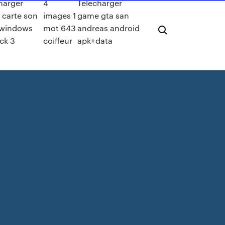
harger
4
Télécharger
e carte son
images 1
game gta san
 windows
mot 643
andreas android
ck 3
coiffeur
apk+data