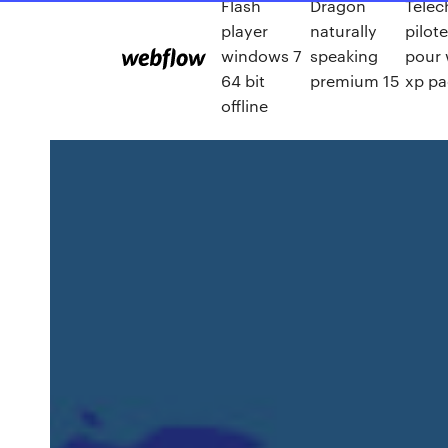
Flash
Dragon
Telec
player
naturally
pilot
windows 7
speaking
pour
64 bit
premium 15
xp pa
offline