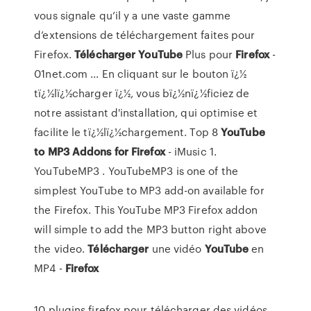
vous signale qu’il y a une vaste gamme
d’extensions de téléchargement faites pour
Firefox.
Télécharger
YouTube
Plus pour
Firefox
-
01net.com ... En cliquant sur le bouton ï¿½
tï¿½lï¿½charger ï¿½, vous bï¿½nï¿½ficiez de
notre assistant d'installation, qui optimise et
facilite le tï¿½lï¿½chargement. Top 8
YouTube
to MP3 Addons for Firefox
- iMusic 1.
YouTubeMP3 . YouTubeMP3 is one of the
simplest YouTube to MP3 add-on available for
the Firefox. This YouTube MP3 Firefox addon
will simple to add the MP3 button right above
the video.
Télécharger
une vidéo
YouTube
en
MP4 -
Firefox
10 plugins firefox pour télécharger des vidéos