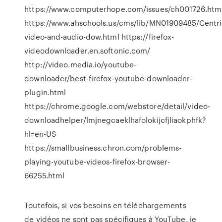
https://www.computerhope.com/issues/ch001726.htm
https://www.ahschools.us/cms/lib/MN01909485/Centri
video-and-audio-dow.html https://firefox-
videodownloader.en.softonic.com/
http://video.media.io/youtube-
downloader/best-firefox-youtube-downloader-
plugin.html
https://chrome.google.com/webstore/detail/video-
downloadhelper/lmjnegcaeklhafolokijcfjliaokphfk?
hl=en-US
https://smallbusiness.chron.com/problems-
playing-youtube-videos-firefox-browser-
66255.html
Toutefois, si vos besoins en téléchargements
de vidéos ne sont pas spécifiques à YouTube, je