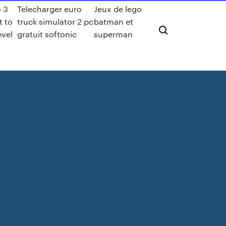
o 3
Telecharger euro
Jeux de lego
t to
truck simulator 2 pc
batman et
evel
gratuit softonic
superman