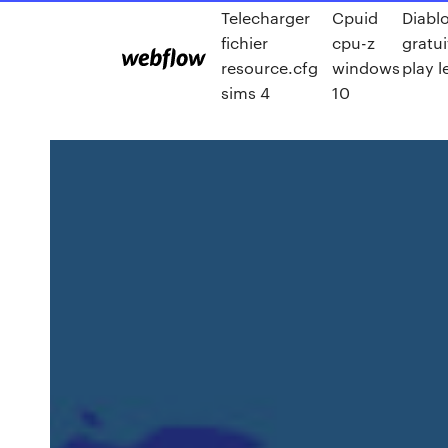
Telecharger
Cpuid
Diabl
fichier
cpu-z
gratui
resource.cfg
windows
play l
sims 4
10